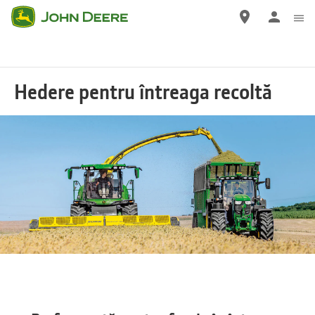
Salt
la
conținutul
principal
Hedere pentru întreaga recoltă