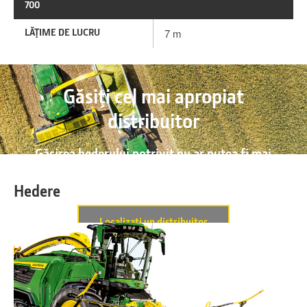
700
LĂŢIME DE LUCRU
7 m
Găsiţi cel mai apropiat
distribuitor
Găsirea hederului potrivit nu ar putea fi mai
uşoară. Distribuitorul dumneavoastră vă va
consilia cu plăcere.
Hedere
Localizaţi un distribuitor