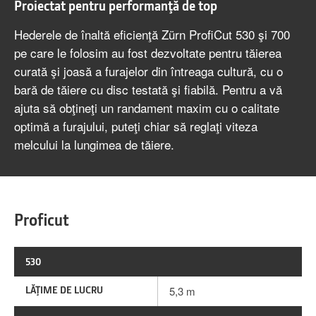
Proiectat pentru performanţă de top
Hederele de înaltă eficienţă Zürn ProfiCut 530 şi 700
pe care le folosim au fost dezvoltate pentru tăierea
curată şi joasă a furajelor din întreaga cultură, cu o
bară de tăiere cu disc testată şi fiabilă. Pentru a vă
ajuta să obţineţi un randament maxim cu o calitate
optimă a furajului, puteţi chiar să reglaţi viteza
melcului la lungimea de tăiere.
Proficut
530
LĂŢIME DE LUCRU
5,3 m