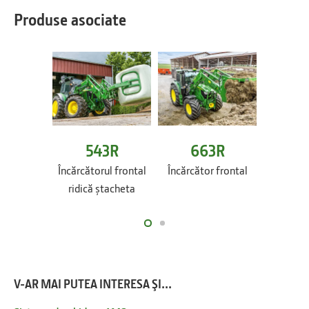
Produse asociate
543R
663R
6
Încărcătorul frontal
Încărcător frontal
Încărcăt
ridică ștacheta
V-AR MAI PUTEA INTERESA ŞI...