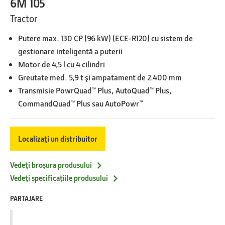
6M 105
Tractor
Putere max. 130 CP (96 kW) (ECE-R120) cu sistem de
gestionare inteligentă a puterii
Motor de 4,5 l cu 4 cilindri
Greutate med. 5,9 t şi ampatament de 2.400 mm
Transmisie PowrQuad™ Plus, AutoQuad™ Plus,
CommandQuad™ Plus sau AutoPowr™
Localizaţi un distribuitor
Vedeţi broşura produsului
Vedeţi specificaţiile produsului
PARTAJARE