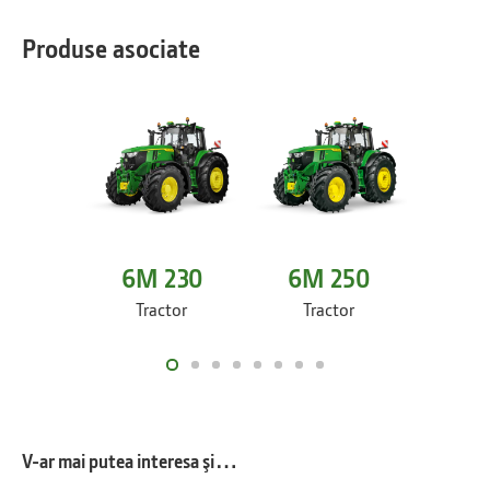
Produse asociate
6M 230
6M 250
6M
Tractor
Tractor
Tr
V-ar mai putea interesa şi…