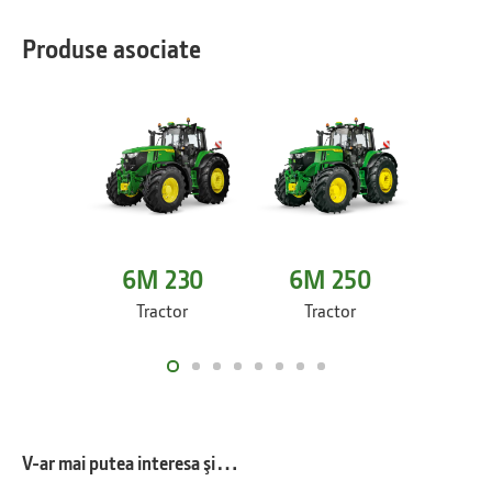
Produse asociate
6M 230
6M 250
6M
Tractor
Tractor
Tr
V-ar mai putea interesa şi…