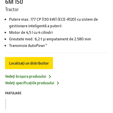
6M 150
Tractor
Putere max. 177 CP (130 kW) (ECE-R120) cu sistem de
gestionare inteligentă a puterii
Motor de 4,5 l cu 4 cilindri
Greutate med. 6,2 t şi ampatament de 2.580 mm
Transmisie AutoPowr™
Localizaţi un distribuitor
Vedeţi broşura produsului
Vedeţi specificaţiile produsului
PARTAJARE