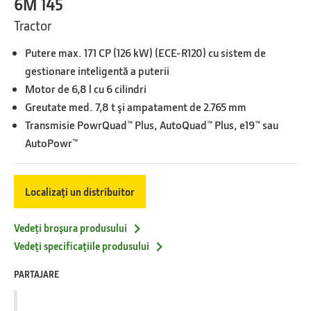
6M 145
Tractor
Putere max. 171 CP (126 kW) (ECE-R120) cu sistem de
gestionare inteligentă a puterii
Motor de 6,8 l cu 6 cilindri
Greutate med. 7,8 t şi ampatament de 2.765 mm
Transmisie PowrQuad™ Plus, AutoQuad™ Plus, e19™ sau
AutoPowr™
Localizaţi un distribuitor
Vedeţi broşura produsului
Vedeţi specificaţiile produsului
PARTAJARE