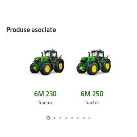
Produse asociate
6M 230
6M 250
6M
Tractor
Tractor
Tr