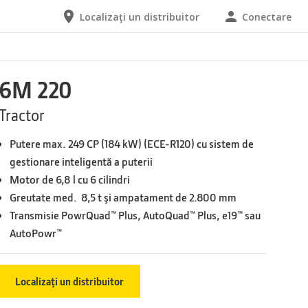
Localizaţi un distribuitor
Conectare
6M 220
Tractor
Putere max. 249 CP (184 kW) (ECE-R120) cu sistem de
gestionare inteligentă a puterii
Motor de 6,8 l cu 6 cilindri
Greutate med. 8,5 t şi ampatament de 2.800 mm
Transmisie PowrQuad™ Plus, AutoQuad™ Plus, e19™ sau
AutoPowr™
Localizaţi un distribuitor