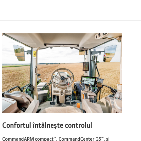
Confortul întâlneşte controlul
CommandARM compact™, CommandCenter G5™, şi