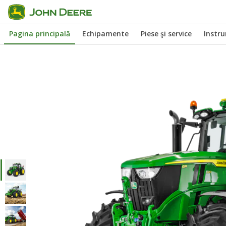
Salt
la
Pagina principală
Echipamente
Piese şi service
Instr
conținutul
principal